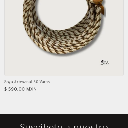
n
:
Soga Artesanal 30 Varas
Precio
$ 590.00 MXN
habitual
Suscíbete a nuestro