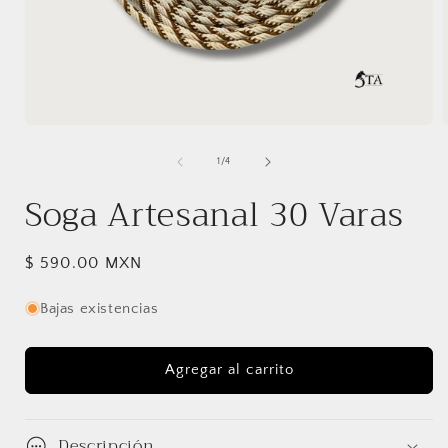
Abrir
A
elemento
multimedia
de
1
/
4
1
en
Soga Artesanal 30 Varas
una
ventana
modal
Precio
$ 590.00 MXN
habitual
Bajas existencias
Agregar al carrito
Descripción