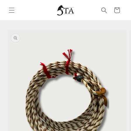
Ir
directamente
Carrito
al contenido
Ir
directamente
a la
información
del producto