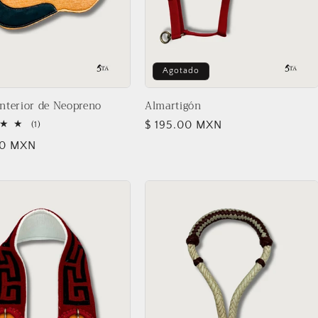
Agotado
nterior de Neopreno
Almartigón
Precio
$ 195.00 MXN
1
(1)
reseñas
habitual
00 MXN
totales
l