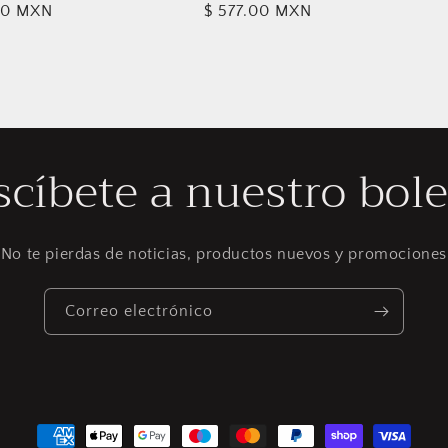
00 MXN
Precio
$ 577.00 MXN
l
habitual
scíbete a nuestro bole
No te pierdas de noticias, productos nuevos y promociones
Correo electrónico
Formas