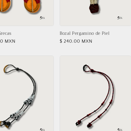
Grecas
Bozal Pergamino de Piel
00 MXN
Precio
$ 240.00 MXN
l
habitual