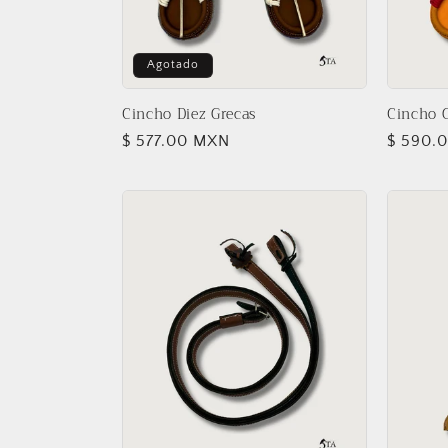
Agotado
Cincho Diez Grecas
Cincho 
Precio
$ 577.00 MXN
Precio
$ 590.
habitual
habitua