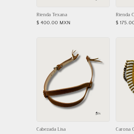
Rienda C
Rienda Texana
Precio
$ 175.
Precio
$ 400.00 MXN
habitua
habitual
Cabezada Lisa
Carona 