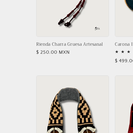
i
ó
n
Rienda Charra Gruesa Artesanal
Carona I
Precio
$ 250.00 MXN
:
habitual
Precio
$ 499.
habitua