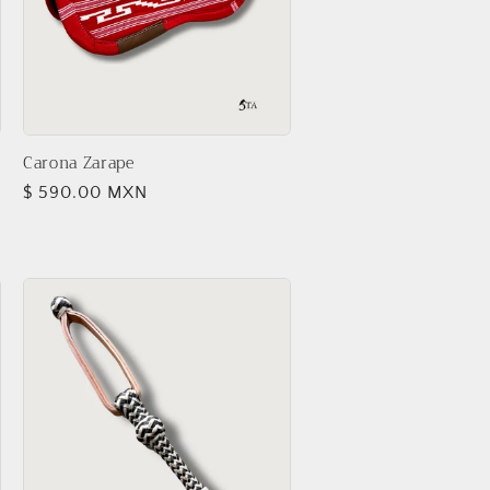
Carona Zarape
Precio
$ 590.00 MXN
habitual