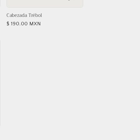
Cabezada Trébol
Precio
$ 190.00 MXN
habitual