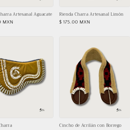
harra Artesanal Aguacate
Rienda Charra Artesanal Limón
00 MXN
Precio
$ 175.00 MXN
l
habitual
Charra
Cincho de Acrilán con Borrego