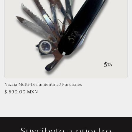
n
:
Navaja Multi-herramienta 33 Funciones
Precio
$ 690.00 MXN
habitual
Suscíbete a nuestro