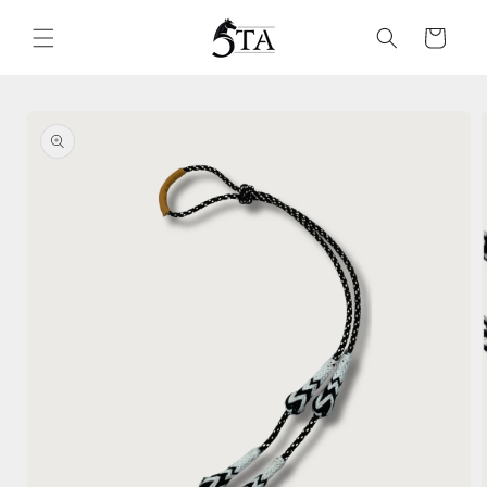
Ir
directamente
Carrito
al contenido
Ir
directamente
a la
información
del producto