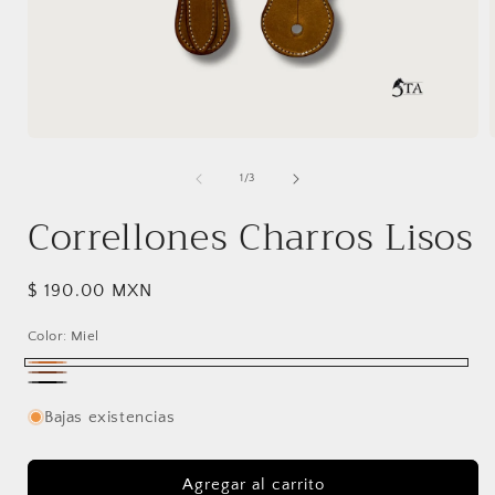
Abrir
A
elemento
multimedia
de
1
/
3
1
en
Correllones Charros Lisos
una
ventana
modal
Precio
$ 190.00 MXN
habitual
Color:
Miel
Miel
Chocolate
Negro
Bajas existencias
Agregar al carrito