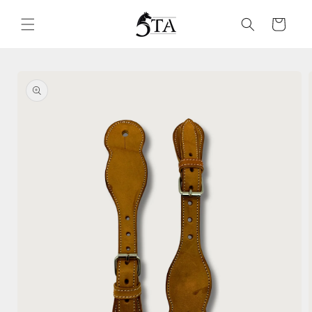
Ir
directamente
Carrito
al contenido
Ir
directamente
a la
información
del producto