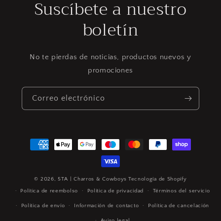
Suscíbete a nuestro
boletín
No te pierdas de noticias, productos nuevos y
promociones
Correo electrónico
Formas
de
pago
© 2026,
5TA | Charros & Cowboys
Tecnología de Shopify
Política de reembolso
Política de privacidad
Términos del servicio
Política de envío
Información de contacto
Política de cancelación
Aviso legal