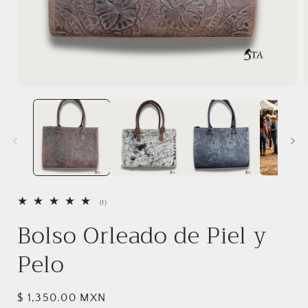
Abrir
A
elemento
multimedia
1
en
una
ventana
modal
1
(1)
reseñas
Bolso Orleado de Piel y
totales
Pelo
Precio
$ 1,350.00 MXN