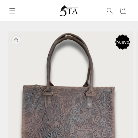
Ir
directamente
Carrito
al contenido
Ir
directamente
a la
Nuevo
información
del producto