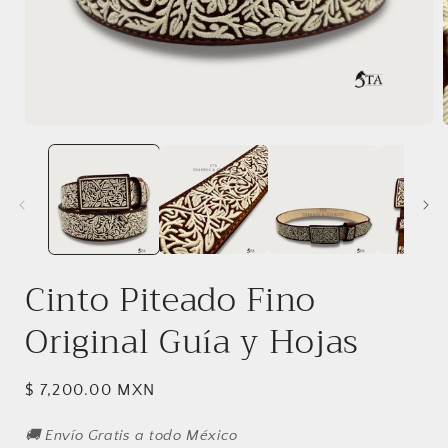
Abrir
A
elemento
multimedia
1
en
una
ventana
modal
Cinto Piteado Fino
Original Guía y Hojas
Precio
$ 7,200.00 MXN
habitual
🚚 Envío Gratis a todo México