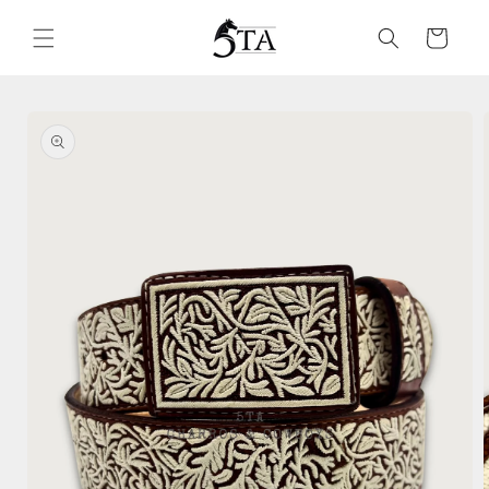
Ir
directamente
Carrito
al contenido
Ir
directamente
a la
información
del producto