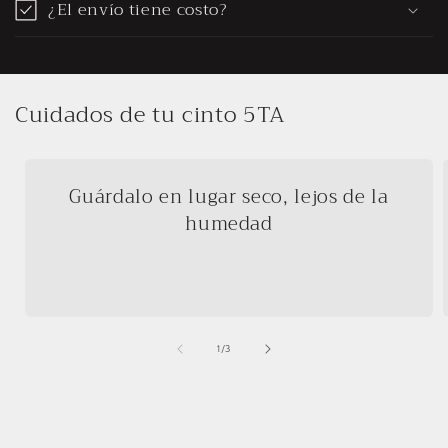
¿El envío tiene costo?
Cuidados de tu cinto 5TA
Guárdalo en lugar seco, lejos de la
humedad
de
1
/
3