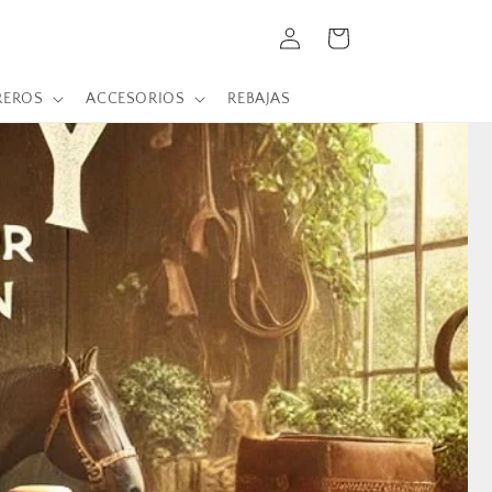
Iniciar
Carrito
sesión
REROS
ACCESORIOS
REBAJAS