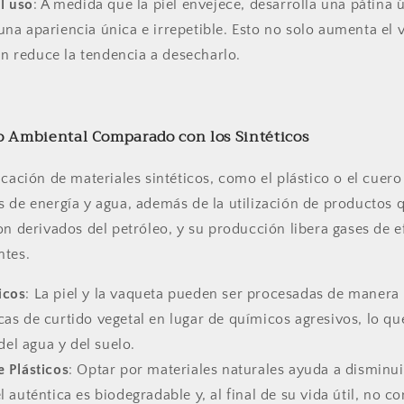
l uso
: A medida que la piel envejece, desarrolla una pátina ú
una apariencia única e irrepetible. Esto no solo aumenta el 
n reduce la tendencia a desecharlo.
o Ambiental Comparado con los Sintéticos
icación de materiales sintéticos, como el plástico o el cuero 
 de energía y agua, además de la utilización de productos 
on derivados del petróleo, y su producción libera gases de 
ntes.
icos
: La piel y la vaqueta pueden ser procesadas de manera
cas de curtido vegetal en lugar de químicos agresivos, lo qu
el agua y del suelo.
 Plásticos
: Optar por materiales naturales ayuda a disminu
el auténtica es biodegradable y, al final de su vida útil, no co