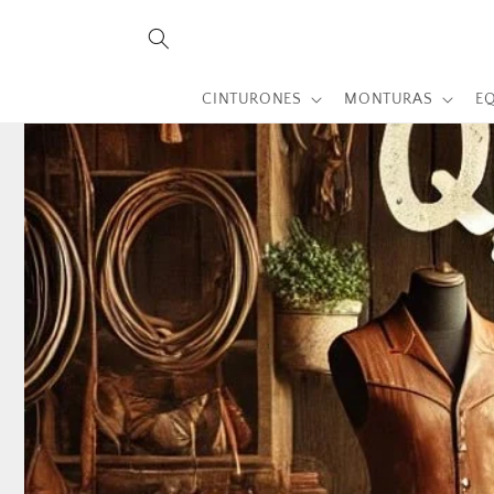
Ir
directamente
al contenido
CINTURONES
MONTURAS
EQ