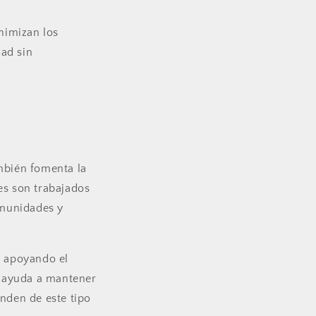
nimizan los
dad sin
ambién fomenta la
es son trabajados
omunidades y
ás apoyando el
o ayuda a mantener
nden de este tipo