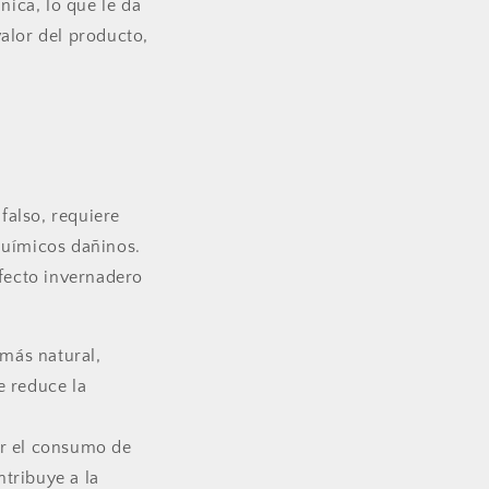
nica, lo que le da
valor del producto,
falso, requiere
químicos dañinos.
efecto invernadero
 más natural,
e reduce la
ir el consumo de
ntribuye a la