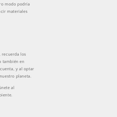
tro modo podría
cir materiales
, recuerda los
no también en
uenta, y al optar
nuestro planeta.
únete al
iente.